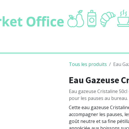
ie
Boissons
Cafétaria
Non alimentair
Tous les produits
Eau Gaz
Eau Gazeuse Cri
Eau gazeuse Cristaline 50cl 
pour les pauses au bureau.
Cette eau gazeuse Cristaline
accompagner les pauses, les
goût neutre et sa fine pétil
appréciée aux boissons suc