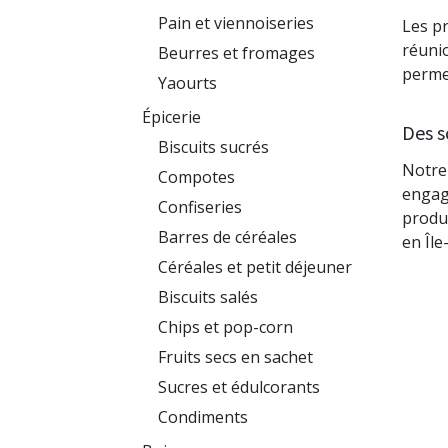
Pain et viennoiseries
Les pr
réuni
Beurres et fromages
permet
Yaourts
Épicerie
Des s
Biscuits sucrés
Notre 
Compotes
engag
Confiseries
produi
Barres de céréales
en Île
Céréales et petit déjeuner
Biscuits salés
Chips et pop-corn
Fruits secs en sachet
Sucres et édulcorants
Condiments