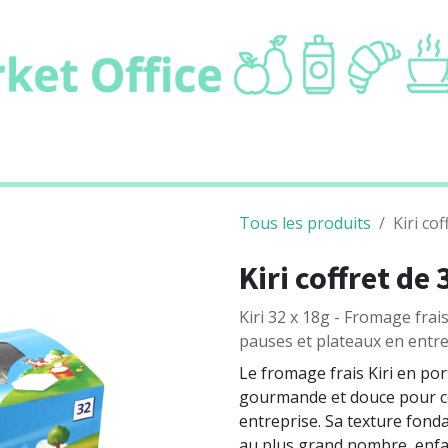
ie
Boissons
Cafétaria
Non alimentair
Tous les produits
Kiri co
Kiri coffret de
Kiri 32 x 18g - Fromage frai
pauses et plateaux en entre
Le fromage frais Kiri en por
gourmande et douce pour co
entreprise. Sa texture fond
au plus grand nombre, enf