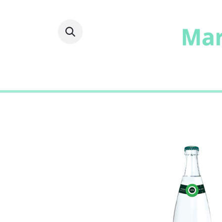
Fruits
Frais
Epicer