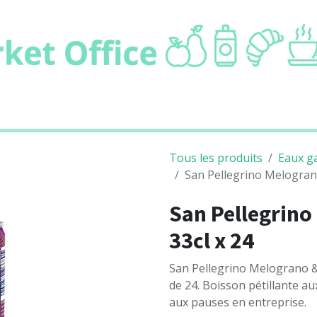
ie
Boissons
Cafétaria
Non alimentair
Tous les produits
Eaux g
San Pellegrino Melograno
San Pellegrino
33cl x 24
San Pellegrino Melograno &
de 24. Boisson pétillante a
aux pauses en entreprise.