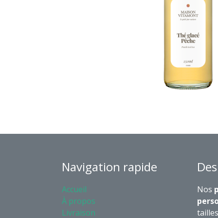
Navigation rapide
Des
Accueil
Nos
p
À propos
perso
Livraison
taille