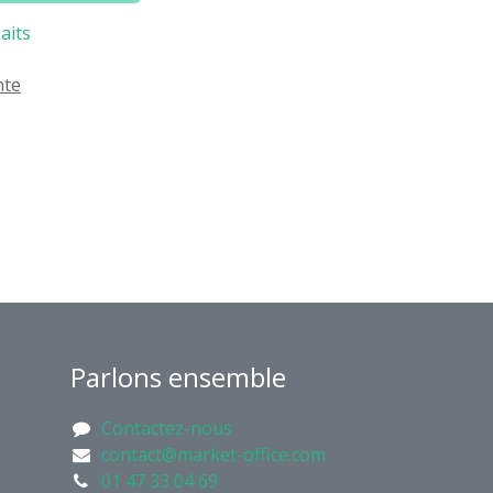
aits
nte
Parlons ensemble
Contactez-nous
contact@market-office.com
01 47 33 04 69