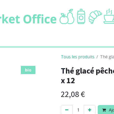
ie
Boissons
Cafétaria
Non alimentair
Tous les produits
Thé gla
Thé glacé pêch
bio
x 12
22,08
€
Ajo