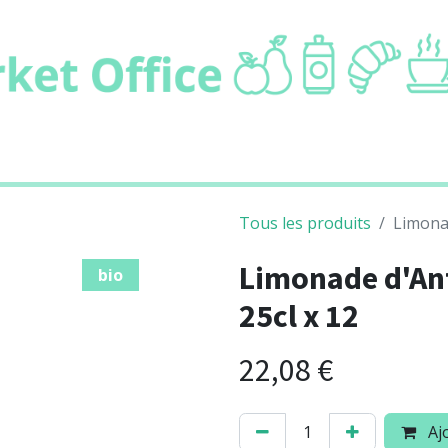
ie
Boissons
Cafétaria
Non alimentair
Tous les produits
Limona
Limonade d'An
bio
25cl x 12
22,08
€
Ajo