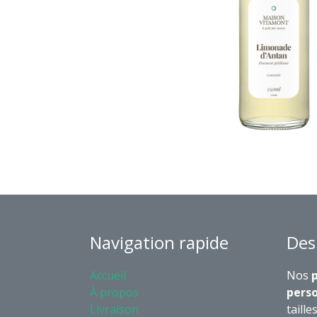
Navigation rapide
Des
Accueil
Nos
p
À propos
perso
Livraison
taille