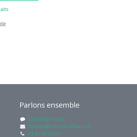
aits
nte
Parlons ensemble
Contactez-nous
contact@market-office.com
01 47 33 04 69