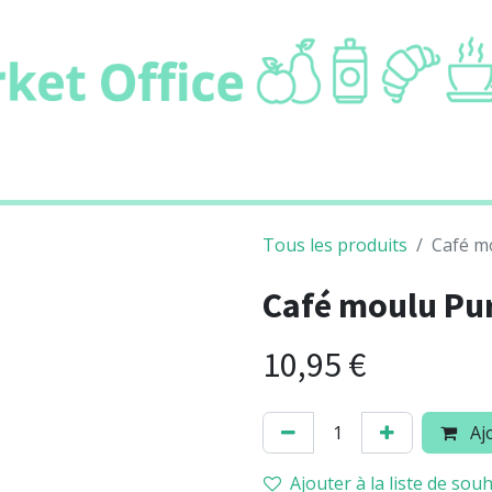
ie
Boissons
Cafétaria
Non alimentair
Tous les produits
Café m
Café moulu Pur
10,95
€
Ajo
Ajouter à la liste de souh