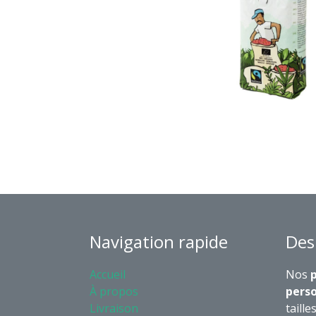
Navigation rapide
Des
Accueil
Nos
p
À propos
perso
Livraison
taille