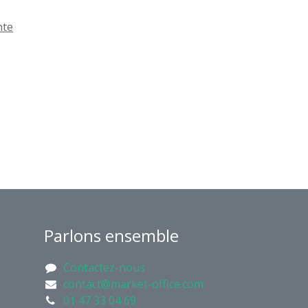
nte
Parlons ensemble
Contactez-nous
contact@market-office.com
01 47 33 04 69