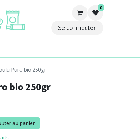
0
Se connecter
e
Solutions
Contact
oulu Puro bio 250gr
o bio 250gr
uter au panier
aits