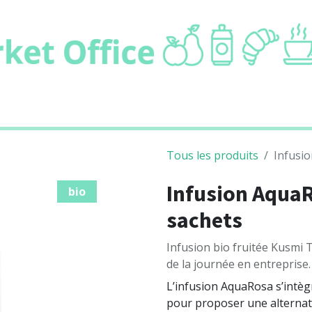
ie
Boissons
Cafétaria
Non alimentair
Tous les produits
Infusi
Infusion AquaR
bio
sachets
Infusion bio fruitée Kusmi 
de la journée en entreprise.
L’infusion AquaRosa s’intègr
pour proposer une alternati